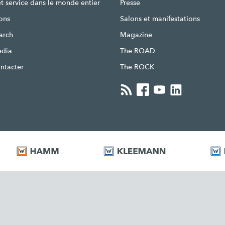
et service dans le monde entier
Presse
ons
Salons et manifestations
earch
Magazine
edia
The ROAD
ntacter
The ROCK