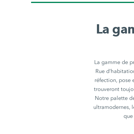
La ga
La gamme de pr
Rue d’habitatio
réfection, pose
trouveront touj
Notre palette d
ultramodernes, l
que 