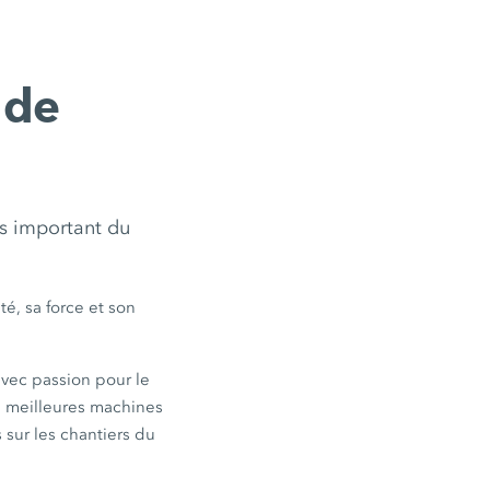
 de
us important du
é, sa force et son
avec passion pour le
es meilleures machines
 sur les chantiers du