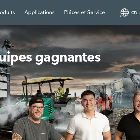
roduits
Applications
Piéces et Service
CD
uipes gagnantes