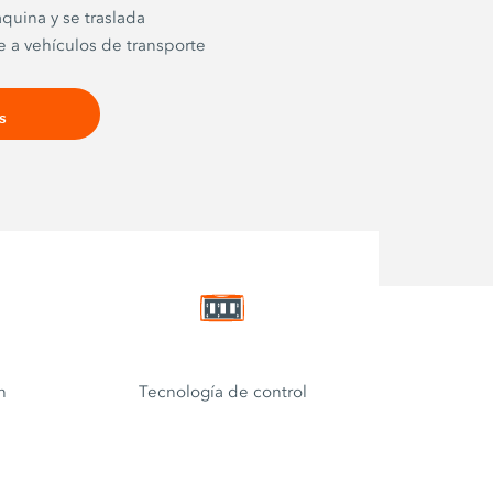
áquina y se traslada
 a vehículos de transporte
 efecto. Por este motivo, las
ueñas se conocen también
s
es traseros». Los cargadores
tos están previstos para su
te de una sola persona.
n ser extremadamente
 disponen de una rueda
 con capacidad de girar
n
Tecnología de control