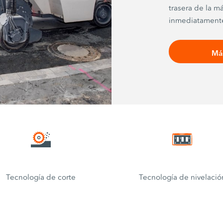
trasera de la m
inmediatamente
dispuestos a tal
fresadoras peq
Má
como «cargador
traseros compac
manejo por par
Además, suele
maniobrables y
trasera derecha
hacia adentro.
Tecnología de corte
Tecnología de nivelació