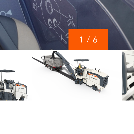
1
/
6