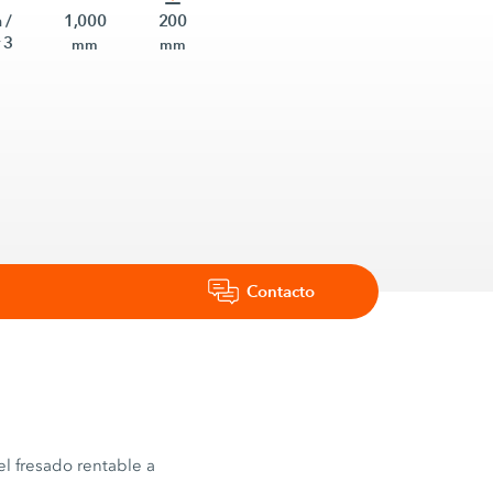
 /
1,000
200
 3
mm
mm
Contacto
el fresado rentable a