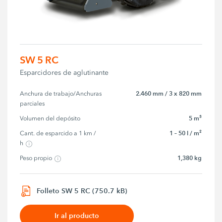
SW 5 RC
Esparcidores de aglutinante
2.460 mm / 3 x 820 mm
Anchura de trabajo/Anchuras 
parciales
5 m³
Volumen del depósito
1 – 50 l / m²
Cant. de esparcido a 1 km / 
h
1,380 kg
Peso propio
Folleto SW 5 RC (750.7 kB)
Ir al producto