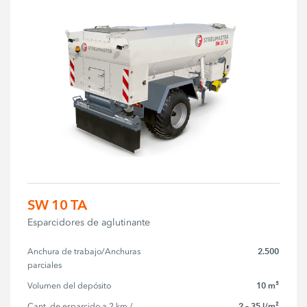
SW 10 TA
Esparcidores de aglutinante
2.500
Anchura de trabajo/Anchuras 
parciales
10 m³
Volumen del depósito
2 – 35 l/m²
Cant. de esparcido a 2 km / 