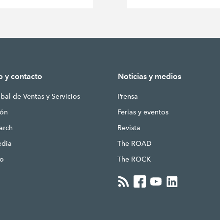
o y contacto
Noticias y medios
bal de Ventas y Servicios
Prensa
ión
Ferias y eventos
earch
Revista
edia
The ROAD
to
The ROCK