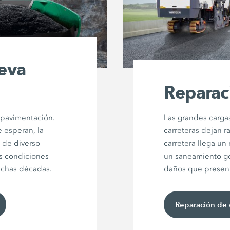
ueva
Reparac
 pavimentación.
Las grandes cargas
 esperan, la
carreteras dejan ra
 de diverso
carretera llega un
as condiciones
un saneamiento ge
uchas décadas.
daños que present
Reparación de 