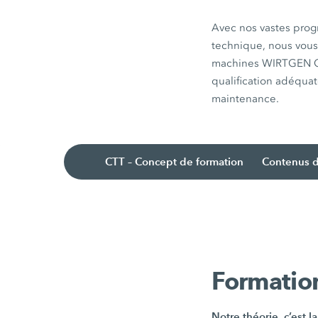
Avec nos vastes prog
technique, nous vous 
machines WIRTGEN GRO
qualification adéquat
maintenance.
CTT – Concept de formation
Contenus d
Formati
Notre théorie, c’est l