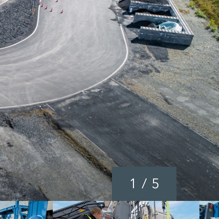
1
/
5