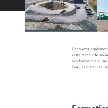
/
Découvrez également t
vaste réseau de servi
nos formations au se
longues distances. As