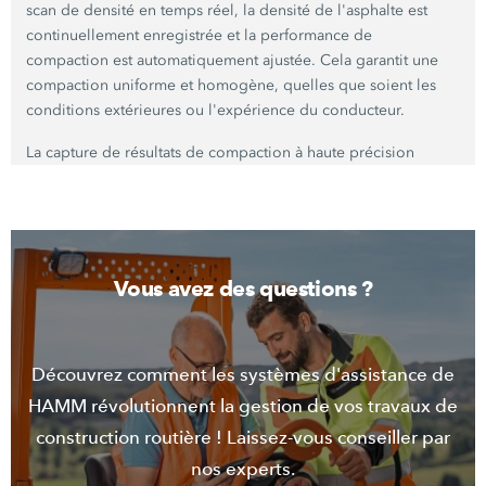
scan de densité en temps réel, la densité de l'asphalte est
continuellement enregistrée et la performance de
compaction est automatiquement ajustée. Cela garantit une
compaction uniforme et homogène, quelles que soient les
conditions extérieures ou l'expérience du conducteur.
La capture de résultats de compaction à haute précision
réduit le besoin de reprises coûteuses. Ainsi, Smart
Compact Pro augmente non seulement l'efficacité, mais
contribue également à l'utilisation durable des machines et
des ressources.
Vous avez des questions ?
Contacter les ventes
Découvrez comment les systèmes d'assistance de
HAMM révolutionnent la gestion de vos travaux de
construction routière ! Laissez-vous conseiller par
nos experts.