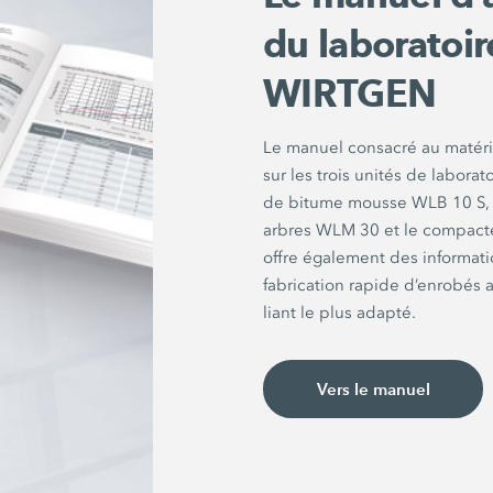
du laboratoi
WIRTGEN
Le manuel consacré au matérie
sur les trois unités de labor
de bitume mousse WLB 10 S, 
arbres WLM 30 et le compacteu
offre également des informatio
fabrication rapide d’enrobés a
liant le plus adapté.
Vers le manuel