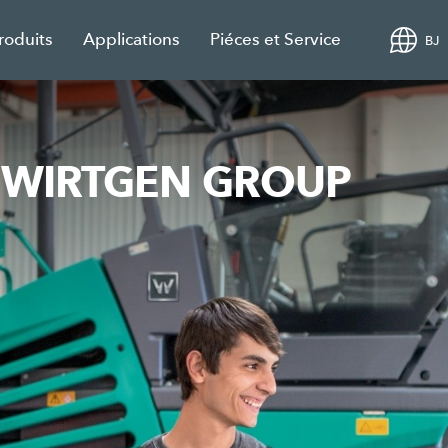
roduits
Applications
Piéces et Service
BJ
es WIRTGEN GROUP