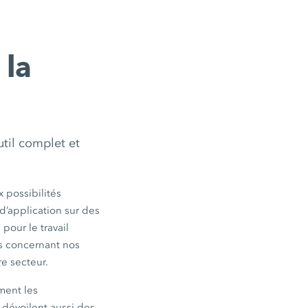
 la
util complet et
possibilités
d’application sur des
pour le travail
es concernant nos
re secteur.
ment les
 dévoilent aussi des