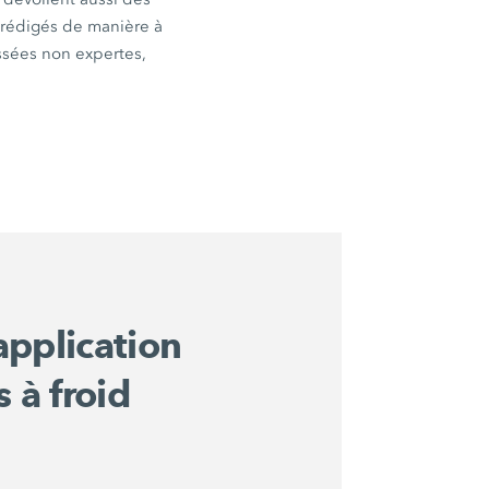
t rédigés de manière à
ssées non expertes,
application
 à froid