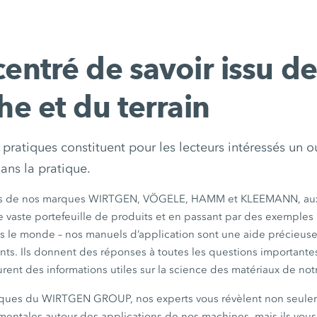
entré de savoir issu de
he et du terrain
pratiques constituent pour les lecteurs intéressés un o
dans la pratique.
és de nos marques WIRTGEN, VÖGELE, HAMM et KLEEMANN, aux 
e vaste portefeuille de produits et en passant par des exemples 
s le monde – nos manuels d’application sont une aide précieuse 
ents. Ils donnent des réponses à toutes les questions important
rent des informations utiles sur la science des matériaux de not
tiques du WIRTGEN GROUP, nos experts vous révèlent non seule
entales autour des applications de nos machines, mais ils vous