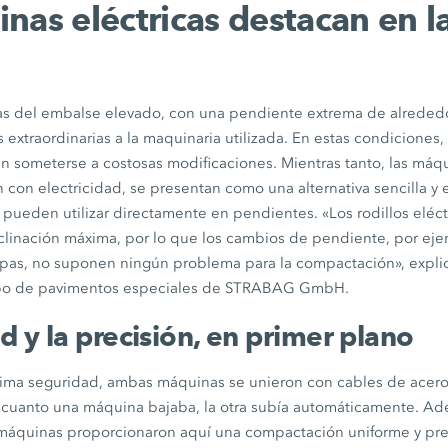
nas eléctricas destacan en l
as del embalse elevado, con una pendiente extrema de alreded
 extraordinarias a la maquinaria utilizada. En estas condiciones
 someterse a costosas modificaciones. Mientras tanto, las
máqu
on electricidad, se presentan como una alternativa sencilla y e
 pueden utilizar directamente en pendientes. «Los rodillos elé
inclinación máxima, por lo que los cambios de pendiente, por ej
mpas, no suponen ningún problema para la compactación», expli
upo de pavimentos especiales de
STRABAG GmbH.
d y la precisión, en primer plano
áxima seguridad, ambas máquinas se unieron con cables de acero
 cuanto una máquina bajaba, la otra subía automáticamente. A
máquinas proporcionaron aquí una compactación uniforme y prec