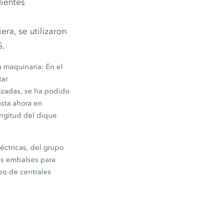
ientes
ra, se utilizaron
G.
a maquinaria: En el
tar
izadas, se ha podido
sta ahora en
ngitud del dique
éctricas, del grupo
ros embalses para
upo de centrales