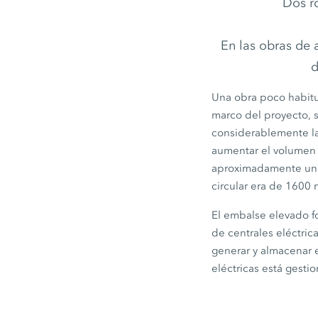
Dos r
En las obras de 
d
Una obra poco habitua
marco del proyecto, 
considerablemente la
aumentar el volumen
aproximadamente u
circular era de
1600 
El embalse elevado fo
de centrales eléctric
generar y almacenar e
eléctricas está gest