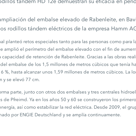
odillos tándem HD 12e demuestran su eficacia en pend
ampliación del embalse elevado de Rabenleite, en Bavie
os rodillos tándem eléctricos de la empresa Hamm A
l planteó retos especiales tanto para las personas como para l
se amplió el perímetro del embalse elevado con el fin de aumen
 capacidad de retención de Rabenleite. Gracias a las obras real
 del embalse de los
1,5 millones
de metros cúbicos que tenía ha
n
6 %
, hasta alcanzar unos
1,59 millones
de metros cúbicos. La lo
m
y se elevó
77 cm
.
rma parte, junto con otros dos embalses y tres centrales hidroel
as de Pfreimd. Ya en los años 50 y 60 se construyeron los prime
nergía, así como estabilizar la red eléctrica. Desde 2009, el gr
ionado por ENGIE Deutschland y se amplía continuamente.