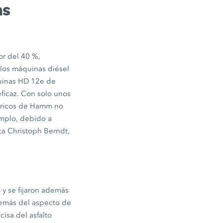
as
or del
40 %
,
, los máquinas diésel
inas HD 12e
de
ficaz. Con solo unos
ctricos de Hamm no
emplo, debido a
ca Christoph Berndt,
 y se fijaron además
demás del aspecto de
isa del asfalto