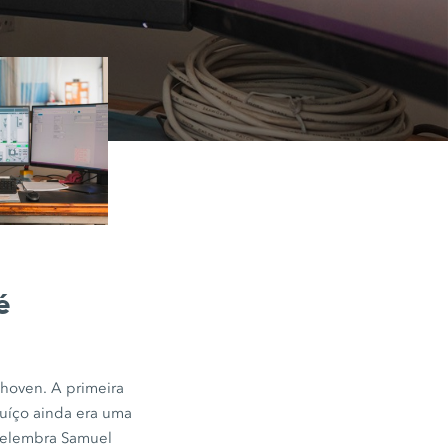
é
ghoven. A primeira
uíço ainda era uma
 relembra Samuel