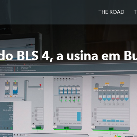
THE ROAD
T
o BLS 4, a usina em Bu