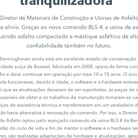
tranquilizadora”
Diretor de Materiais de Construção e Usinas de Asfal
e alívio. Graças ao novo comando BLS 4, a usina de as
uzindo asfalto compactado e mástique asfáltico de al
confiabilidade também no futuro.
Benninghoven ainda está em excelente estado de conservação. A
idade suíça de Busswil,
fabricada em 2008
, opera de forma con
o e deve continuar em operação por mais 10 a
15 anos
. O únic
a funcionasse, devido à idade, o software e o hardware estav
 que as atualizações deixaram de ser suportadas, as peças de 
mpossíveis de obter e os trabalhos de manutenção tornaram-se c
iços de assistência técnica e transformaram em um verdadeiro d
 não havia alternativa à renovação do comando. Por isso, o Direto
 de Asfalto optou pelo avançado comando da usina
BLS 4
da Be
stão do ciclo de vida a fim de manter o software e o hardware s
ares, são realizadas adaptações de hardware e atualizações, gara