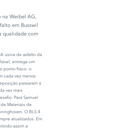
to na Weibel AG,
falto em Busswil
ta qualidade com
 usina de asfalto da
fiável, entrega um
o ponto fraco: o
am cada vez menos
reposição passaram a
ada vez mais
esafio. Para Samuel
r de Materiais de
nninghoven. O
BLS 4
empre atualizados. Em
ntindo assim a