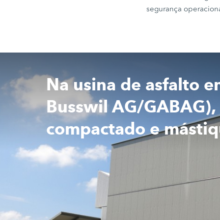
segurança operaciona
Na usina de asfalto 
Busswil AG/GABAG), s
compactado e mástiqu