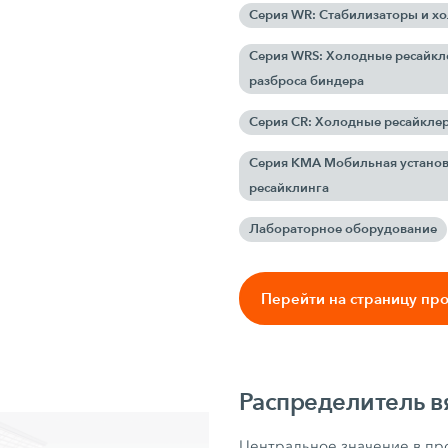
Серия WR: Cтабилизаторы и x
Серия WRS: Холодные ресайкле
разброса биндера
Серия CR: Холодные ресайкле
Серия KMA Мобильная установ
ресайклинга
Лабораторное оборудование
Перейти на страницу пр
Распределитель 
Центральное значение в про