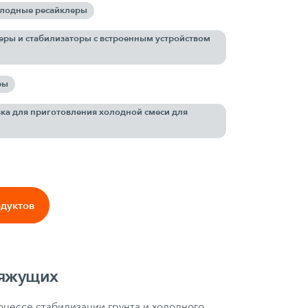
олодные ресайклеры
ры и стабилизаторы с встроенным устройством
ры
ка для приготовления холодной смеси для
одуктов
вяжущих
цессе стабилизации грунта и холодного