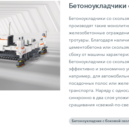
Бетоноукладчики
Бетоноукладчики со скольз
производят такие монолитн
железобетонные ограждения
тротуары. Благодаря наличи
цементобетона или скользя
сбоку от машины характер
Бетоноукладчики со скольз
эффективно и экономично 
например, для автомобильны
посадочных полос или желе
транспорта. Наряду с одно
синхронно в два слоя уложи
сращивания «свежий-по-све
Бетоноукладчик с боковой ск