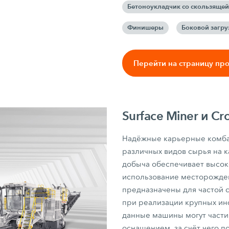
Бетоноукладчик со скользяще
Финишеры
Боковой загру
Перейти на страницу пр
Surface Miner и Cr
Надёжные карьерные комбай
различных видов сырья на 
добыча обеспечивает высок
использование месторожден
предназначены для частой с
при реализации крупных ин
данные машины могут части
оснащением, за счёт чего п