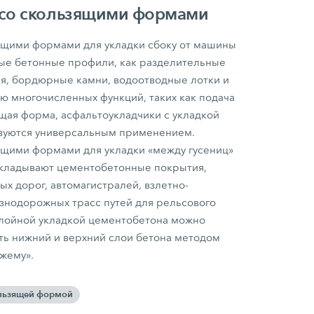
 со скользящими формами
ящими формами для укладки сбоку от машины
ые бетонные профили, как разделительные
, бордюрные камни, водоотводные лотки и
ю многочисленных функций, таких как подача
щая форма, асфальтоукладчики с укладкой
изуются универсальным применением.
ящими формами для укладки «между гусениц»
укладывают цементобетонные покрытия,
х дорог, автомагистралей, взлетно-
знодорожных трасс путей для рельсового
слойной укладкой цементобетона можно
ть нижний и верхний слои бетона методом
жему».
ользящей формой