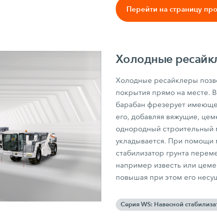
Перейти на страницу пр
Xолодные ресайк
Холодные ресайклеры позв
покрытия прямо на месте. 
барабан фрезерует имеюще
его, добавляя вяжущие, цеме
однородный строительный м
укладывается. При помощи
стабилизатор грунта перем
например известь или цеме
повышая при этом его несу
Серия WS: Навесной стабилиза