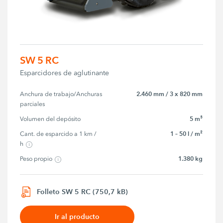
SW 5 RC
Esparcidores de aglutinante
2.460 mm / 3 x 820 mm
Anchura de trabajo/Anchuras 
parciales
5 m³
Volumen del depósito
1 – 50 l / m²
Cant. de esparcido a 1 km / 
h
1.380 kg
Peso propio
Folleto SW 5 RC (750,7 kB)
Ir al producto