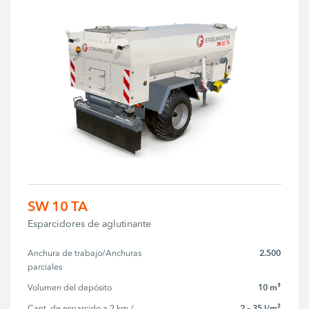
SW 10 TA
Esparcidores de aglutinante
2.500
Anchura de trabajo/Anchuras 
parciales
10 m³
Volumen del depósito
2 – 35 l/m²
Cant. de esparcido a 2 km / 