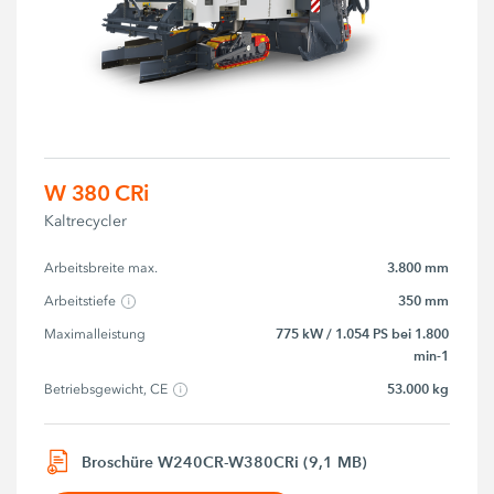
W 380 CRi
Kaltrecycler
3.800 mm
Arbeitsbreite max.
350 mm
Arbeitstiefe
775 kW / 1.054 PS bei 1.800
Maximalleistung
min-1
53.000 kg
Betriebsgewicht, CE
Broschüre W240CR-W380CRi (9,1 MB)