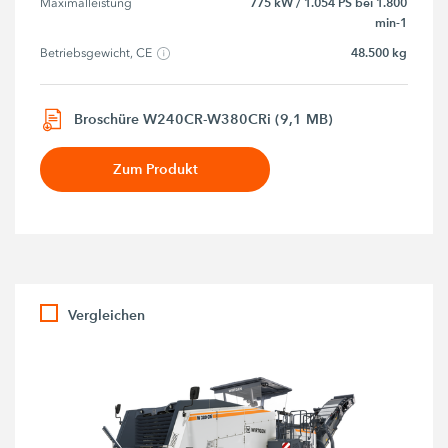
775 kW / 1.054 PS bei 1.800
Maximalleistung
min-1
48.500 kg
Betriebsgewicht, CE
Broschüre W240CR-W380CRi (9,1 MB)
Zum Produkt
Vergleichen