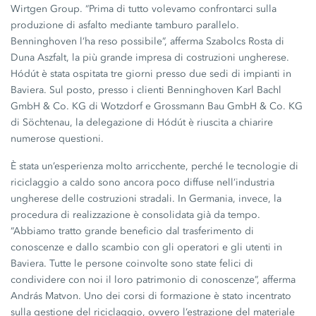
Wirtgen Group.
“Prima di tutto volevamo confrontarci sulla
produzione di asfalto mediante tamburo parallelo.
Benninghoven l’ha reso possibile”, afferma Szabolcs Rosta di
Duna Aszfalt, la più grande impresa di costruzioni ungherese.
Hódút è stata ospitata tre giorni presso due sedi di impianti in
Baviera. Sul posto, presso i clienti Benninghoven Karl Bachl
GmbH & Co. KG
di Wotzdorf e Grossmann Bau
GmbH & Co. KG
di Söchtenau, la delegazione di Hódút è riuscita a chiarire
numerose questioni.
È stata un’esperienza molto arricchente, perché le tecnologie di
riciclaggio a caldo sono ancora poco diffuse nell’industria
ungherese delle costruzioni stradali. In Germania, invece, la
procedura di realizzazione è consolidata già da tempo.
“Abbiamo tratto grande beneficio dal trasferimento di
conoscenze e dallo scambio con gli operatori e gli utenti in
Baviera. Tutte le persone coinvolte sono state felici di
condividere con noi il loro patrimonio di conoscenze”, afferma
András Matvon. Uno dei corsi di formazione è stato incentrato
sulla gestione del riciclaggio, ovvero l’estrazione del materiale