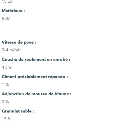
15 cm
Matériaux :
BSM
Vitesse de pose :
3–4 m/min
Couche de roulement en enrobé :
4 cm
Ciment préalablement répandu :
1 %
Adjonction de mousse de bitume :
2 %
Granulat sable :
15 %