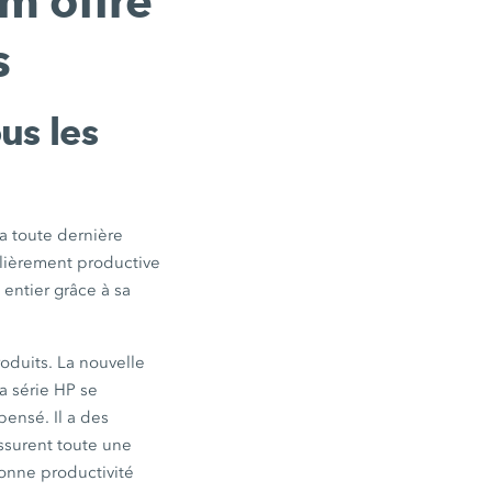
m offre
s
us les
la toute dernière
lièrement productive
 entier grâce à sa
oduits. La nouvelle
a série HP se
pensé. Il a des
ssurent toute une
bonne productivité