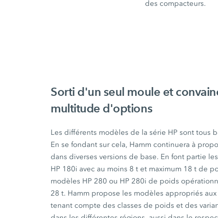
des compacteurs.
Sorti d'un seul moule et convain
multitude d'options
Les différents modèles de la série HP sont tous 
En se fondant sur cela, Hamm continuera à prop
dans diverses versions de base. En font partie l
HP 180i
avec au moins
8 t
et maximum
18 t
de poi
modèles
HP 280
ou
HP 280i
de poids opérationn
28 t
. Hamm propose les modèles appropriés aux
tenant compte des classes de poids et des varia
dans les différentes régions, aussi dans le respe