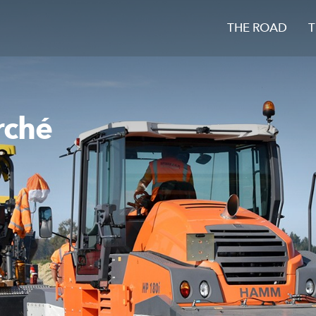
THE ROAD
T
rché