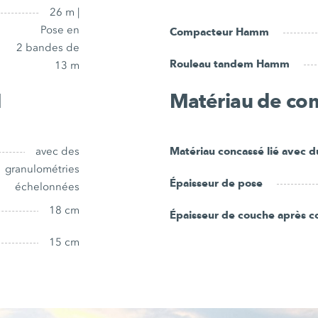
26 m |
Pose en
Compacteur Hamm
2 bandes de
Rouleau tandem Hamm
13 m
1
Matériau de co
avec des
Matériau concassé lié avec d
granulométries
Épaisseur de pose
échelonnées
18 cm
Épaisseur de couche après 
15 cm