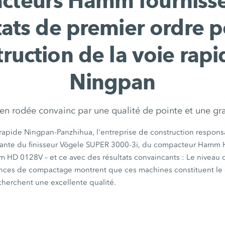
cteurs Hamm fournisse
tats de premier ordre p
ruction de la voie rap
Ningpan
n rodée convainc par une qualité de pointe et une gra
 rapide Ningpan-Panzhihua, l'entreprise de construction respons
nte du finisseur
Vögele SUPER 3000-3i,
du compacteur Hamm
mm
HD 0128V
– et ce avec des résultats
convaincants :
Le niveau d
nces de compactage montrent que ces machines constituent le c
cherchent une excellente qualité.