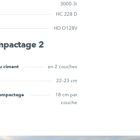
3000-3i
HC 228 D
HD O128V
mpactage 2
u ciment
en 2 couches
22–23 cm
compactage
18 cm par
couche