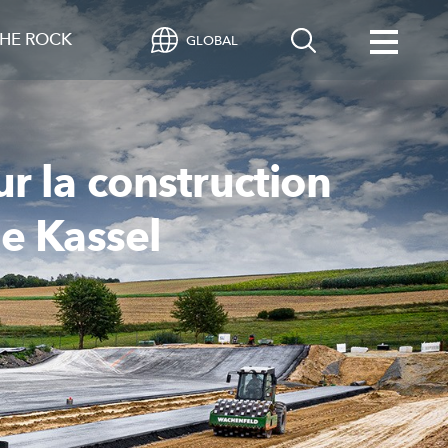
HE ROCK
GLOBAL
r la construction
e Kassel