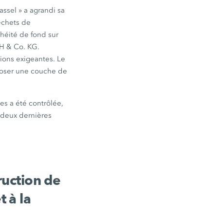
assel »
a agrandi sa
déchets de
chéité de fond sur
 & Co. KG
.
tions exigeantes. Le
époser une couche de
es a été contrôlée,
 deux dernières
ruction de
 à la