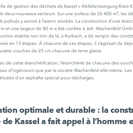
elle de gestion des déchets de Kassel
« Abfallentsorgung
Kreis
K
 de deux nouveaux secteurs. Sur une surface de
26 400 m²
, les 
ls pollués y seront à l’avenir stockés. La construction d’une étan
 m
et une largeur de
80 m
a été confiée à Joh. Wachenfeld
GmbH
ruction établie non loin de là, à Korbach, a dû remplir des condi
divisé en 13 étapes. À chacune de ces étapes, il s’agissait de d
s quatre couches de
25 cm
chacune de terre glaise.
eu de cette étanchéification, l’étanchéité de chacune des couch
reau d’ingénieurs que par la société Wachenfeld elle-même. Les
tituées d’un asphalte spécial pour décharges.
ation optimale et
durable :
la const
 de Kassel a fait appel à l’homme et