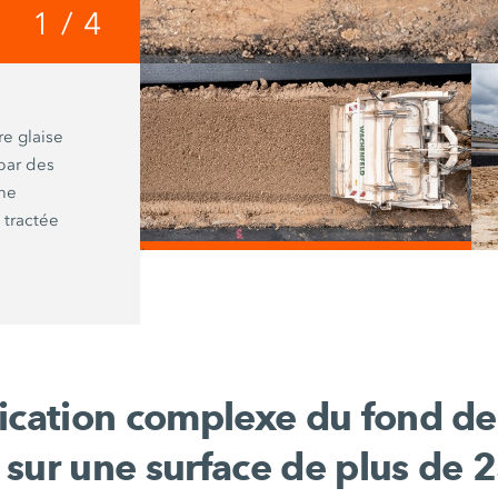
1
/
4
Étape 2
e glaise
Un compacteur Hamm doté d’un roul
 par des
de mouton a ensuite compacté le sol 
une
la surface, pour permettre l’évacuati
, tractée
l’humidité. Après un certain intervall
un compacteur à rouleau lisse a pris le
/
ication complexe du fond de
sur une surface de plus de
2