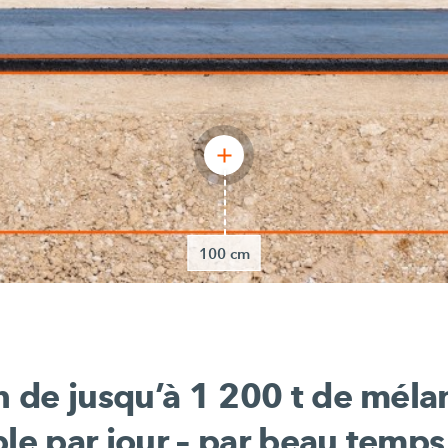
100 cm
on de jusqu’à 1 200 t de mél
ble par jour – par beau temps