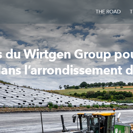
THE ROAD
T
s du Wirtgen Group pou
ans l’arrondissement d