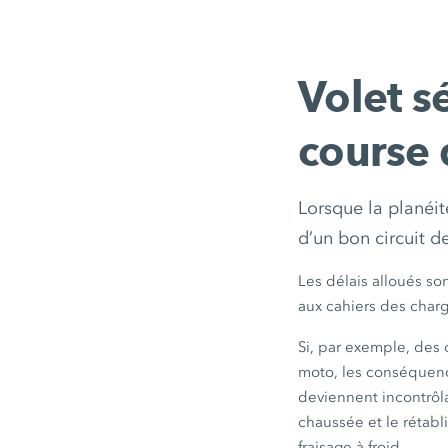
Volet s
course 
Lorsque la planéit
d’un bon circuit de
Les délais alloués so
aux cahiers des charg
Si, par exemple, des 
moto, les conséquence
deviennent incontrôla
chaussée et le rétabl
fraisage à froid.