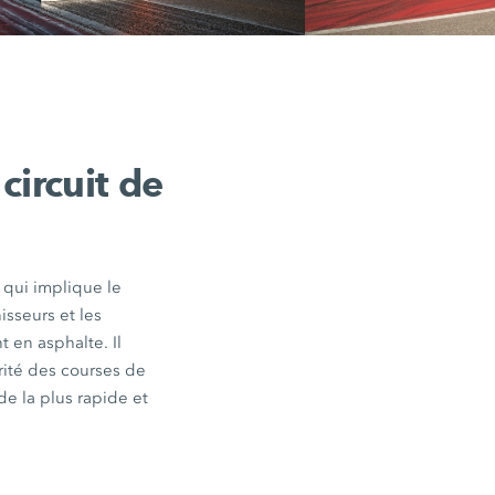
Wirtgen a enlevé toutes les ondu
les plus minimes sur le circuit de 
d’Austin/Texas.
circuit de
e qui implique le
isseurs et les
en asphalte. Il
rité des courses de
de la plus rapide et