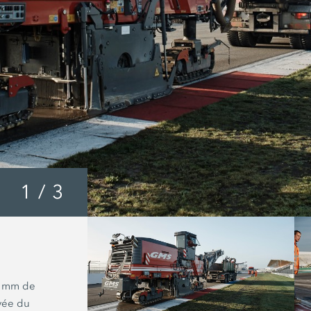
1
/
3
Réfection d’un circuit d
course par fraisage fin
8 mm de
Contrôle finale de la planéité sur le c
ivée du
d’Assen/Pays-Bas, avec un résultat par