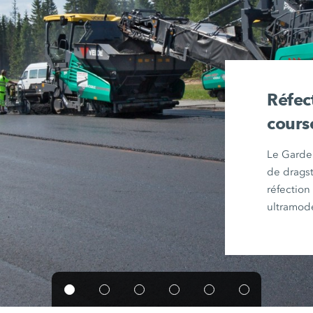
Réfect
cours
Le Garde
de drags
réfection
ultramod