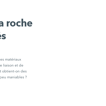
la roche
és
 les matériaux
 liaison et de
t obtient-on des
 peu maniables ?