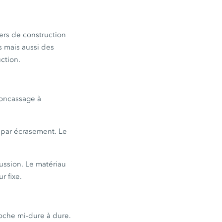
iers de construction
s mais aussi des
uction.
concassage à
 par écrasement. Le
ussion. Le matériau
r fixe.
oche mi-dure à dure.