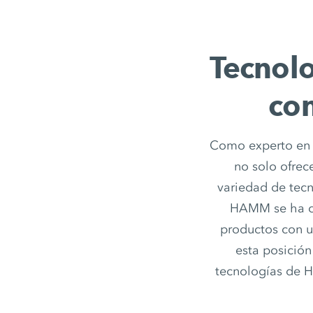
Tecnol
com
Como experto en r
no solo ofre
variedad de tec
HAMM se ha co
productos con un
esta posición
tecnologías de 