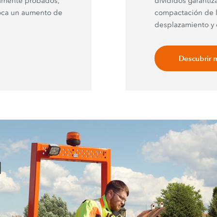
camente probados,
divididos garantiz
voca un aumento de
compactación de lo
desplazamiento y 
Descubrir 