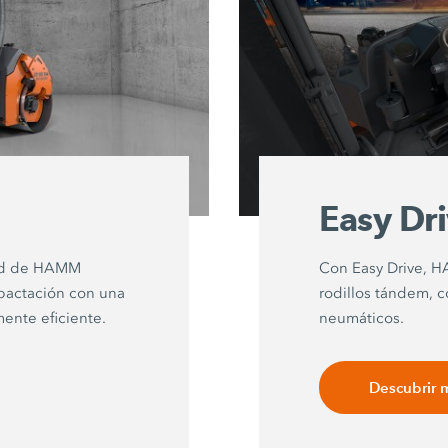
Easy Dr
rid de HAMM
Con Easy Drive, H
pactación con una
rodillos tándem, 
ente eficiente.
neumáticos.
Descubrir 