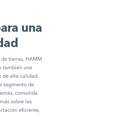
ara una
idad
o de tierras, HAMM
o también una
de alta calidad.
te segmento de
Además, consolida
 más sobre las
ación eficiente,