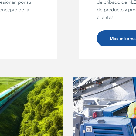
presionan por su
de cribado de KL
concepto de la
de producto y pro
clientes.
Más informa