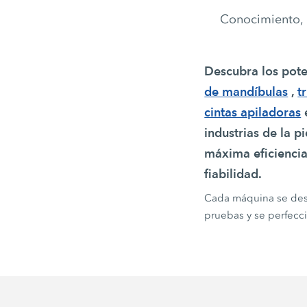
Conocimiento, i
Descubra los pot
de mandíbulas
,
t
cintas apiladoras
e
industrias de la p
máxima eficiencia
fiabilidad.
Cada máquina se desa
pruebas y se perfecc