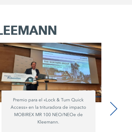
o KLEEMANN
Premio para el «Lock & Turn Quick
El 
Access» en la trituradora de impacto
mir
MOBIREX MR 100 NEO/NEOe de
en
Kleemann.
i