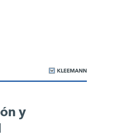
ión y
N