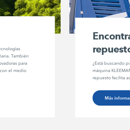
Encontr
repuest
ecnologías
añana. También
ovadoras para
¿Está buscando pi
 con el medio
máquina KLEEMANN
repuesto facilita
Más informa