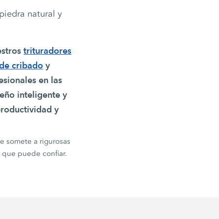
piedra natural y
estros
trituradores
 de cribado
y
sionales en las
seño inteligente y
productividad y
se somete a rigurosas
 que puede confiar.