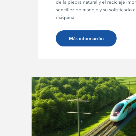
de la piedra natural y el reciclaje im
sencillez de manejo y su sofisticado 
máquina.
Más información