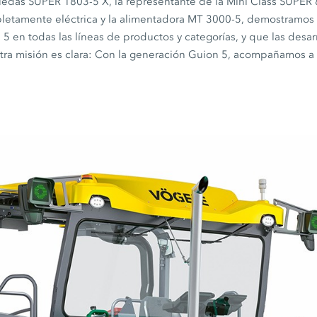
ruedas
SUPER 1803-5 X,
la representante de la Mini Class
SUPER 
etamente eléctrica y la alimentadora
MT 3000-5,
demostramos 
 5
en todas las líneas de productos y categorías, y que las desa
ra misión es clara: Con la generación
Guion 5
, acompañamos a 