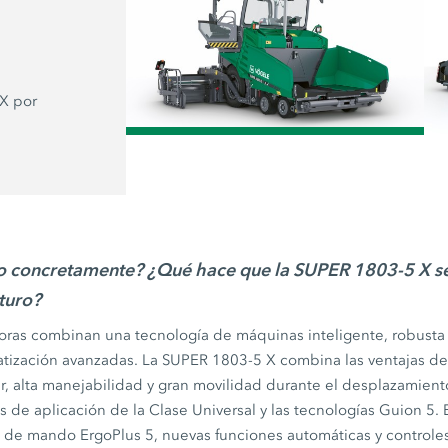
Además de las nuevas extendedoras,
también ha actualizado sus alimentado
de las
Guion 5
.
 X
por
/
to concretamente? ¿Qué hace que la
SUPER 1803-5 X
se
uturo?
ras combinan una tecnología de máquinas inteligente, robusta 
tización avanzadas. La
SUPER 1803-5 X
combina las ventajas d
r, alta manejabilidad y gran movilidad durante el desplazamient
s de aplicación de la Clase Universal y las tecnologías
Guion 5
.
to de mando
ErgoPlus 5,
nuevas funciones automáticas y controles