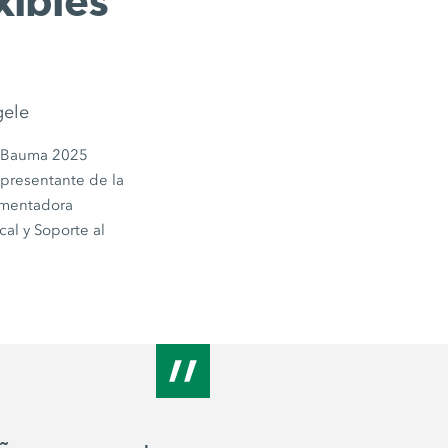
xibles
gele
a
Bauma 2025
representante de la
imentadora
cal y Soporte al