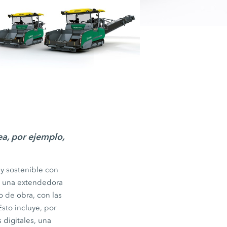
 Vögele
ras al nivel
a, por ejemplo,
y sostenible con
e una extendedora
o de obra, con las
 Esto incluye, por
 digitales, una