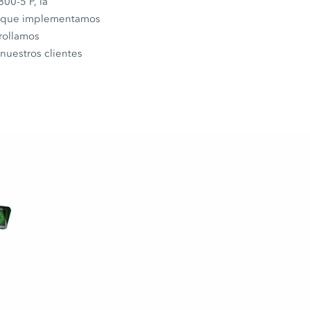
800-5 P,
la
que implementamos
rrollamos
nuestros clientes