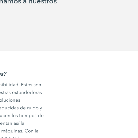
amos a nuestros
as?
nibilidad. Estos son
estras extendedoras
soluciones
educidas de ruido y
ducen los tiempos de
entan así la
s máquinas. Con la