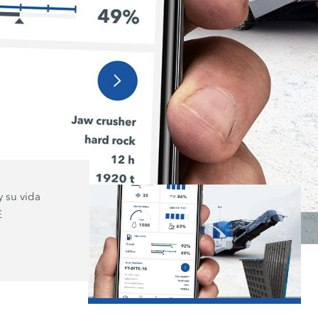
y su vida
E
/