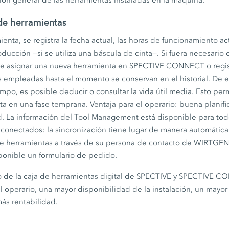
ión general de las herramientas instaladas en la máquina.
 de herramientas
enta, se registra la fecha actual, las horas de funcionamiento ac
ducción —si se utiliza una báscula de cinta—. Si fuera necesario 
de asignar una nueva herramienta en SPECTIVE CONNECT o regis
s empleadas hasta el momento se conservan en el historial. De e
empo, es posible deducir o consultar la vida útil media. Esto per
a en una fase temprana. Ventaja para el operario: buena planif
d. La información del Tool Management está disponible para tod
ectados: la sincronización tiene lugar de manera automática. Pa
e herramientas a través de su persona de contacto de WIRTGEN
onible un formulario de pedido.
uo de la caja de herramientas digital de SPECTIVE y SPECTIVE 
 operario, una mayor disponibilidad de la instalación, un mayor 
más rentabilidad.