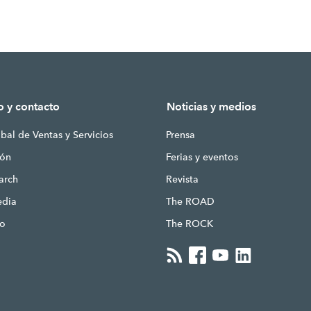
o y contacto
Noticias y medios
bal de Ventas y Servicios
Prensa
ión
Ferias y eventos
earch
Revista
edia
The ROAD
to
The ROCK