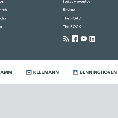
ión
Ferias y eventos
earch
Revista
edia
The ROAD
to
The ROCK