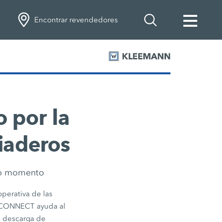
Encontrar revendedores
 por la
iaderos
odo momento
operativa de las
E CONNECT ayuda al
a descarga de