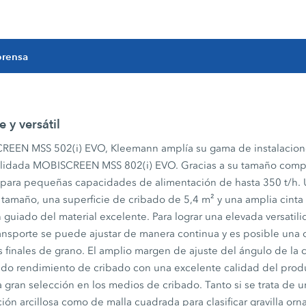
prensa
 y versátil
REEN MSS 502(i) EVO, Kleemann amplía su gama de instalacion
olidada MOBISCREEN MSS 802(i) EVO. Gracias a su tamaño compa
para pequeñas capacidades de alimentación de hasta 350 t/h. 
 tamaño, una superficie de cribado de 5,4 m² y una amplia cinta
n guiado del material excelente. Para lograr una elevada versatil
ransporte se puede ajustar de manera continua y es posible una 
 finales de grano. El amplio margen de ajuste del ángulo de la ca
ado rendimiento de cribado con una excelente calidad del produc
 gran selección en los medios de cribado. Tanto si se trata de 
ción arcillosa como de malla cuadrada para clasificar gravilla orn