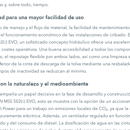
as y, sobre todo, tiempo.
ad para una mayor facilidad de uso
e manejo y el flujo de material, la facilidad de mantenimiento 
 el funcionamiento económico de las instalaciones de cribado. 
) EVO, un sofisticado concepto hidráulico ofrece una excelen
s costes operativos. Una buena accesibilidad a todos los compo
, el repostaje flexible por ambos lados, así como una limpieza se
ferior de la cinta de descarga de la tolva mediante una resbalade
mpos de inactividad se reduzcan al mínimo.
on la naturaleza y el medioambiente
sempeña un papel decisivo en la fase de desarrollo y construcc
 MSS 502(i) EVO, esto se muestra con la opción de un acciona
al-Power para un trabajo sin emisiones locales de CO₂, ya que 
puramente eléctrica. Además, un ventilador regulado en función
ido y del consumo de diésel. La dosificación de agua en las cin