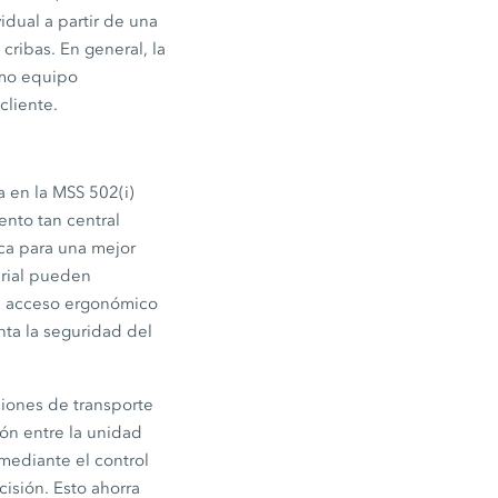
dual a partir de una
ribas. En general, la
omo equipo
cliente.
 en la MSS 502(i)
ento tan central
ica para una mejor
terial pueden
Un acceso ergonómico
nta la seguridad del
nsiones de transporte
ión entre la unidad
mediante el control
cisión. Esto ahorra