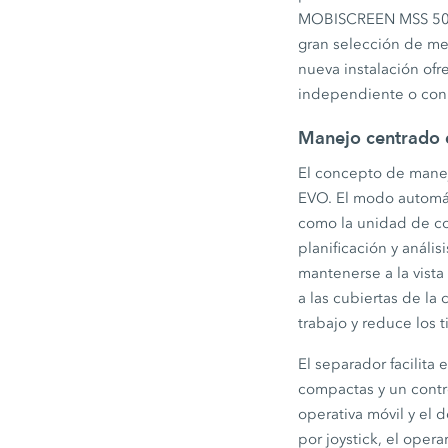
MOBISCREEN MSS 502(i
gran selección de med
nueva instalación of
independiente o con o
Manejo centrado e
El concepto de manej
EVO. El modo automáti
como la unidad de con
planificación y anális
mantenerse a la vist
a las cubiertas de l
trabajo y reduce los 
El separador facilita
compactas y un contro
operativa móvil y el 
por joystick, el opera