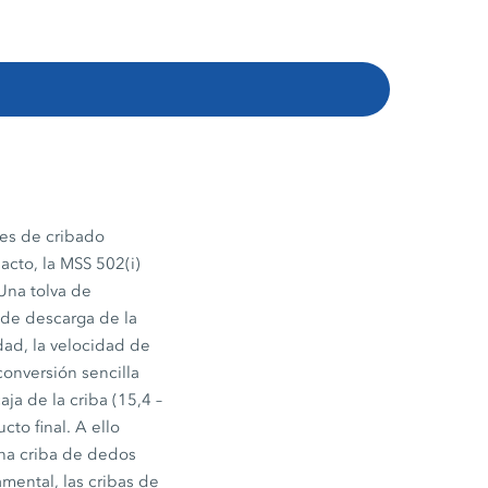
es de cribado
cto, la MSS 502(i)
Una tolva de
 de descarga de la
idad, la velocidad de
conversión sencilla
ja de la criba (15,4 –
to final. A ello
una criba de dedos
amental, las cribas de