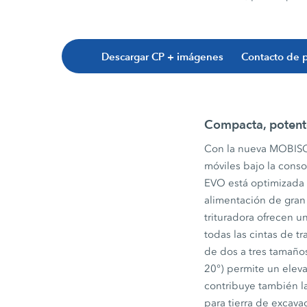
Descargar CP + imágenes
Contacto de 
Compacta, potente
Con la nueva MOBISC
móviles bajo la cons
EVO está optimizada 
alimentación de gran
trituradora ofrecen u
todas las cintas de t
de dos a tres tamaños
20°) permite un elev
contribuye también la
para tierra de excava