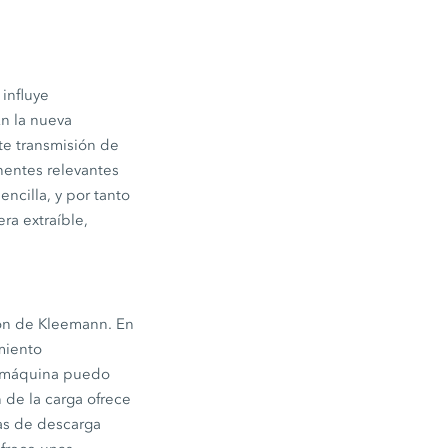
influye
En la nueva
te transmisión de
nentes relevantes
ncilla, y por tanto
ra extraíble,
ión de Kleemann. En
miento
la máquina puedo
 de la carga ofrece
tas de descarga