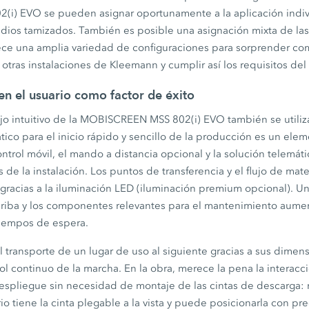
) EVO se pueden asignar oportunamente a la aplicación indivi
ios tamizados. También es posible una asignación mixta de las c
rece una amplia variedad de configuraciones para sorprender c
tras instalaciones de Kleemann y cumplir así los requisitos del 
n el usuario como factor de éxito
o intuitivo de la MOBISCREEN MSS 802(i) EVO también se utiliza
co para el inicio rápido y sencillo de la producción es un elem
trol móvil, el mando a distancia opcional y la solución telemát
is de la instalación. Los puntos de transferencia y el flujo de ma
a gracias a la iluminación LED (iluminación premium opcional). 
a criba y los componentes relevantes para el mantenimiento aume
tiempos de espera.
 el transporte de un lugar de uso al siguiente gracias a sus dime
l continuo de la marcha. En la obra, merece la pena la interacc
despliegue sin necesidad de montaje de las cintas de descarga: 
rio tiene la cinta plegable a la vista y puede posicionarla con pre