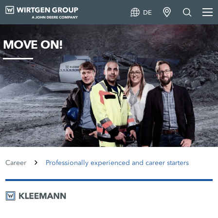
DE
MOVE ON!
Career
Professionally experienced and career starters