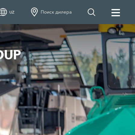
Поиск дилера
UZ
OUP