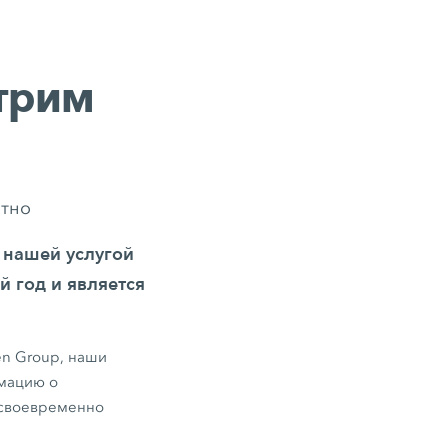
трим
атно
 нашей услугой
й год и является
en Group, наши
рмацию о
 своевременно