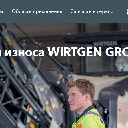
ды
Области применения
Запчасти и сервис
и износа WIRTGEN GR