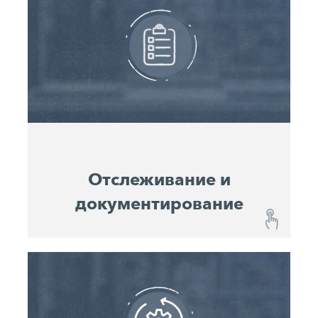
Используя мониторинг производительности
(Performance Monitoring), можно постоянно
отслеживать прогресс строительства и
прогнозировать расход материалов. Значимые
параметры производительности помогают
диспетчерам оптимизировать использование
машин и их производительность. Они также
служат сравнительными значениями для
планирования будущих проектов.
Отслеживание и
документирование
Отслеживание и документирование
John Deere Operations Center™ показывает
вам местоположение, включая историю