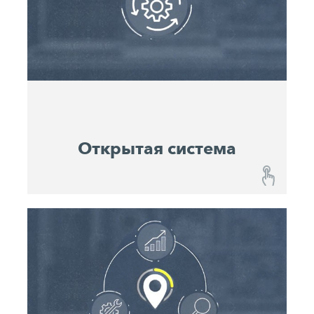
местоположений каждой машины, и
посредством мобильного устройства
направляет вас к вашей машине на
строительной площадке. Постоянное
документирование местоположения и статуса
машин позволяет последовательно
анализировать работу отдельных машин и
целых проектов.
Открытая система
Открытая система
Все машины John Deere и WIRTGEN GROUP
собраны в одном месте. Однако в John Deere
Operations Center™ можно также
интегрировать совместимые машины других
производителей. Это позволит вам внести в