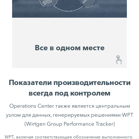
систему весь свой парк техники и управлять им
в цифровом виде.
Все в одном месте
Все в одном месте
Показатели производительности
John Deere Operations Center™ от WIRTGEN
всегда под контролем
GROUP – это централизованная площадка всех
существующих и будущих цифровых решений.
Operations Center также является центральным
Таким образом, у вас есть перспективная
узлом для данных, генерируемых решениями WPT
система, всегда соответствующая последнему
(Wirtgen Group Performance Tracker)
слову техники, вы пользуетесь
преимуществами будущих разработок и в
WPT, включая соответствующее обозначение выполненного