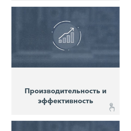
Эксплуатационная готовность и надежность
С John Deere Operations Center™ вы всегда
будете в курсе состояния каждой из ваших
Интегрированные графики
машин.
технического обслуживания
позволяют с
легкостью планировать интервалы
обслуживания. Это повышает
эксплуатационную готовность машин и их
надежность.
Производительность и
эффективность
Производительность и эффективность