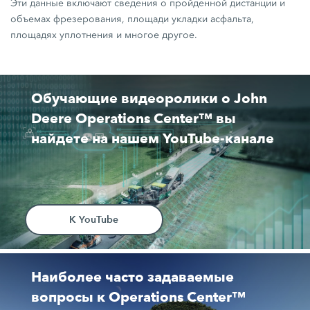
Эти данные включают сведения о пройденной дистанции и
объемах фрезерования, площади укладки асфальта,
площадях уплотнения и многое другое.
Обучающие видеоролики о John
Deere Operations Center™ вы
найдете на нашем YouTube-канале
К YouTube
Наиболее часто задаваемые
вопросы к Operations Center™