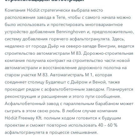
Компания Hódút стратегически выбрала место
расположения завода в Тете, чтобы с самого начала можно
было использовать и протестировать многовариантное
устройство добавления Benninghoven и, предположительно,
систему добавления горячего асфальтогранулята. Здесь,
недалеко от города Дьёр на северо-западе Венгрии, ведется
строительство автомагистрали
M 83.
Дорожно-строительная
компания получила контракт на строительство части новой
автомагистрали и восстановление дорожного полотна на
старом участке
M 83.
Автомагистраль
M 1,
которая
соединяет столицу Будапешт с Дьёром и Веной, также
проходит рядом с асфальтобетонным заводом. Планируется
реконструкция и расширение и этого пути сообщения.
Асфальтобетонный завод с параллельным барабаном может
сыграть в этом свою роль. В любом случае компания
Hódút Freeway Kft.
полным ходом готовится к будущим
проектам и сможет повторно использовать
40 – 60 %
асфальтогранулята в процессе смешивания.