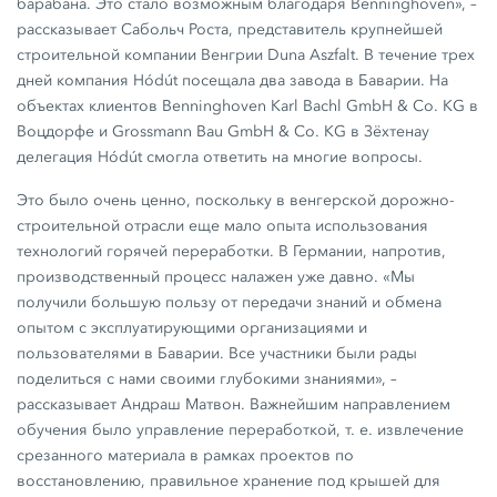
барабана. Это стало возможным благодаря Benninghoven», –
рассказывает Сабольч Роста, представитель крупнейшей
строительной компании Венгрии Duna Aszfalt. В течение трех
дней компания Hódút посещала два завода в Баварии. На
объектах клиентов Benninghoven Karl Bachl
GmbH & Co. KG
в
Воцдорфе и Grossmann Bau
GmbH & Co. KG
в Зёхтенау
делегация Hódút смогла ответить на многие вопросы.
Это было очень ценно, поскольку в венгерской дорожно-
строительной отрасли еще мало опыта использования
технологий горячей переработки. В Германии, напротив,
производственный процесс налажен уже давно. «Мы
получили большую пользу от передачи знаний и обмена
опытом с эксплуатирующими организациями и
пользователями в Баварии. Все участники были рады
поделиться с нами своими глубокими знаниями», –
рассказывает Андраш Матвон. Важнейшим направлением
обучения было управление переработкой, т. е. извлечение
срезанного материала в рамках проектов по
восстановлению, правильное хранение под крышей для