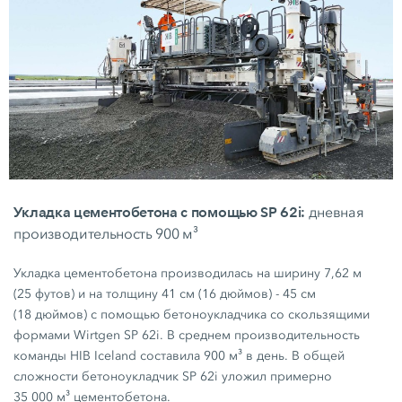
Укладка цементобетона с помощью SP 62i:
дневная
производительность 900 м³
Укладка цементобетона производилась на ширину
7,62 м
(25 футов)
и на толщину
41 см
(16 дюймов)
-
45 см
(18 дюймов)
с помощью бетоноукладчика со скользящими
формами Wirtgen
SP 62i.
В среднем производительность
команды HIB Iceland составила
900 м³
в день. В общей
сложности бетоноукладчик
SP 62i
уложил примерно
35 000 м³
цементобетона.