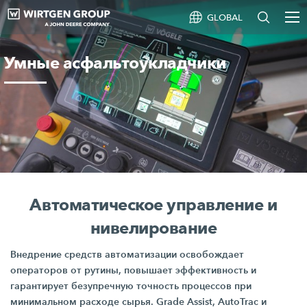
GLOBAL
Умные асфальтоукладчики
Автоматическое управление и
нивелирование
Внедрение средств автоматизации освобождает
операторов от рутины, повышает эффективность и
гарантирует безупречную точность процессов при
минимальном расходе сырья.
Grade Assist,
AutoTrac и