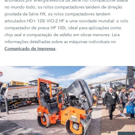
acionados por energia elétrica da
Série HD CompactLine
usada
no mundo todo, os rolos compactadores tandem de direção
pivotada da
Série HX,
os rolos compactadores tandem
articulados
HD+ 120i VIO-2 HF
e uma novidade mundial: o rolo
compactador de pneus
HP 100i,
ideal para aplicações como
chip seal e compactação de asfalto em obras menores. Leia
informações detalhadas sobre as máquinas individuais no
Comunicado de imprensa
.