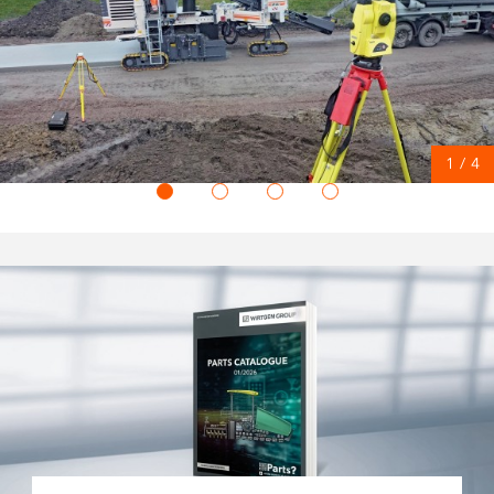
1
/
4