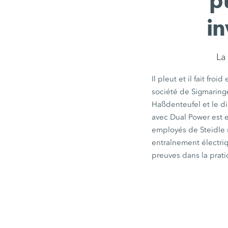
p
in
La
Il pleut et il fait f
société de Sigmarin
Haßdenteufel et le d
avec
Dual Power
est e
employés de Steidle m
entraînement électriq
preuves dans la prati