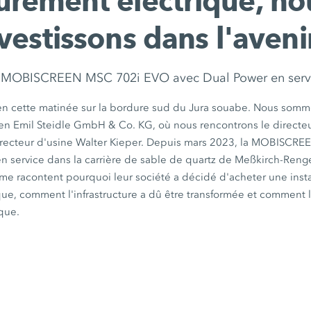
urement électrique, no
vestissons dans l'aveni
 MOBISCREEN MSC 702i EVO avec Dual Power en serv
roid en cette matinée sur la bordure sud du Jura souabe. Nous som
gen
Emil Steidle GmbH & Co. KG,
où nous rencontrons le directe
irecteur d'usine Walter Kieper. Depuis
mars 2023,
la MOBISCRE
n service dans la carrière de sable de quartz de
Meßkirch-Renge
e racontent pourquoi leur société a décidé d'acheter une instal
ue, comment l'infrastructure a dû être transformée et comment l'i
que.