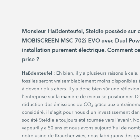
Monsieur Haßdenteufel, Steidle possède sur ce
MOBISCREEN MSC 702i EVO
avec
Dual Pow
installation purement électrique. Comment cet
prise ?
Haßdenteufel :
Eh bien, il y a plusieurs raisons à cela
fossiles seront vraisemblablement moins disponibles 
à devenir plus chers. Il y a donc bien sûr une réflexi
l'entreprise sur la manière de mieux se positionner. D'
réduction des émissions de CO₂ grâce aux entraîneme
considéré, il s'agit pour nous d'un investissement dans
société Steidle a toujours été tournée vers l'avenir. N
vapeuril y a
50 ans
et nous avons aujourd'hui de nomb
notre usine de Krauchenwies, nous fabriquons des gra