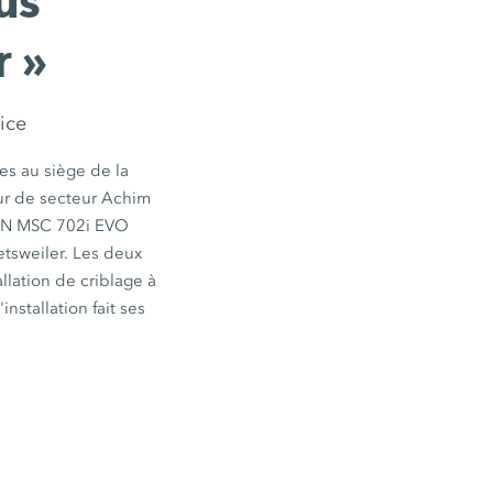
us
r »
ice
mes au siège de la
ur de secteur Achim
EN
MSC 702i EVO
tsweiler.
Les deux
lation de criblage à
nstallation fait ses