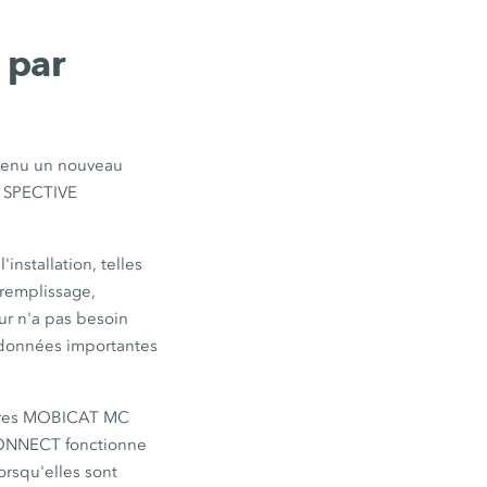
 par
venu un nouveau
n SPECTIVE
installation, telles
 remplissage,
eur n'a pas besoin
es données importantes
oires MOBICAT MC
ONNECT fonctionne
orsqu'elles sont