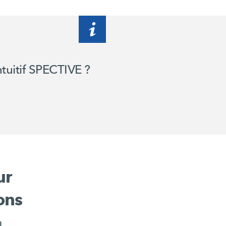
tuitif SPECTIVE ?
ur
ons
l