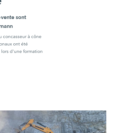
e
-vente sont
eemann
u concasseur à cône
ionaux ont été
 lors d'une formation