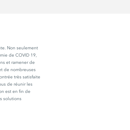
aste. Non seulement
démie de COVID 19,
ions et ramener de
 et de nombreuses
ntrée très satisfaite
ous de réunir les
on est en fin de
s solutions