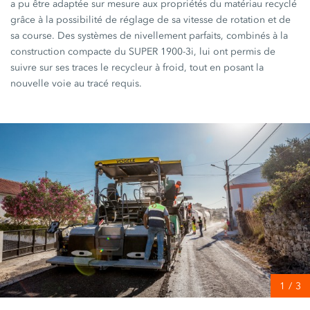
a pu être adaptée sur mesure aux propriétés du matériau recyclé
grâce à la possibilité de réglage de sa vitesse de rotation et de
sa course. Des systèmes de nivellement parfaits, combinés à la
construction compacte du
SUPER 1900-3i,
lui ont permis de
suivre sur ses traces le recycleur à froid, tout en posant la
nouvelle voie au tracé requis.
1
/
3