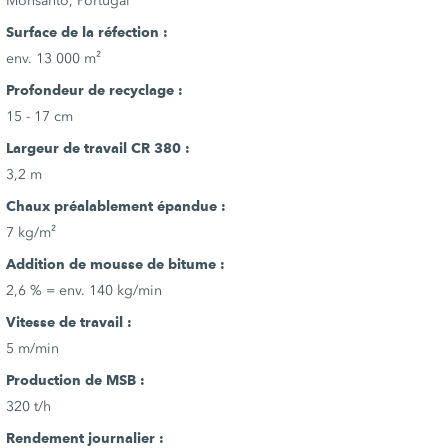
Monsanto, Portugal
Surface de la réfection :
env. 13 000 m²
Profondeur de recyclage :
15 - 17 cm
Largeur de travail CR 380 :
3,2 m
Chaux préalablement épandue :
7 kg/m²
Addition de mousse de bitume :
2,6 % = env. 140 kg/min
Vitesse de travail :
5 m/min
Production de MSB :
320 t/h
Rendement journalier :