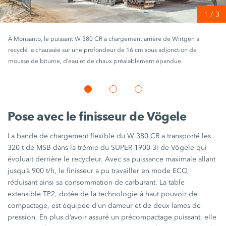
1
/
3
À Monsanto, le puissant W 380 CR à chargement arrière de Wirtgen a
recyclé la chaussée sur une profondeur de 16 cm sous adjonction de
mousse de bitume, d’eau et de chaux préalablement épandue.
Pose avec le finisseur de Vögele
La bande de chargement flexible du
W 380 CR
a transporté les
320 t
de MSB dans la trémie du
SUPER 1900-3i
de Vögele qui
évoluait derrière le recycleur. Avec sa puissance maximale allant
jusqu’à
900 t/h,
le finisseur a pu travailler en mode ECO,
réduisant ainsi sa consommation de carburant. La table
extensible TP2, dotée de la technologie à haut pouvoir de
compactage, est équipée d’un dameur et de deux lames de
pression. En plus d’avoir assuré un précompactage puissant, elle