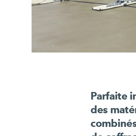
Parfaite i
des matér
combinés