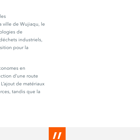
des
la
ville de Wujiaqu,
le
nologies de
déchets industriels,
sition pour la
 économes en
uction d’une route
. L’ajout de matériaux
rces, tandis que la