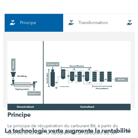
Principe
Transformation
Principe
Le principe de récupération du carburant BtL à partir du
La technologie verte augmente la rentabilité
bois est le suivant : le carburant est un carburant BtL (en