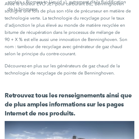
anglais « Biomass to Liquid »), autrement dit la fluidification
Avec le brûleur EVO JET pour carburant BtL, Benninghoven
de la biomasse.
souligne une fois de plus son rôle de précurseur en matière de
technologie verte. La technologie du recyclage pour le taux
d'adjonction le plus élevé au monde de matière recyclée en
bitume de récupération dans le processus de mélange de
90 + X %
est elle aussi une innovation de Benninghoven. Son
nom : tambour de recyclage avec générateur de gaz chaud
selon le principe du contre-courant.
Découvrez-en plus sur les générateurs de gaz chaud de la
technologie de recyclage de pointe de Benninghoven.
Retrouvez tous les renseignements ainsi que
de plus amples informations sur les pages
Internet de nos produits.