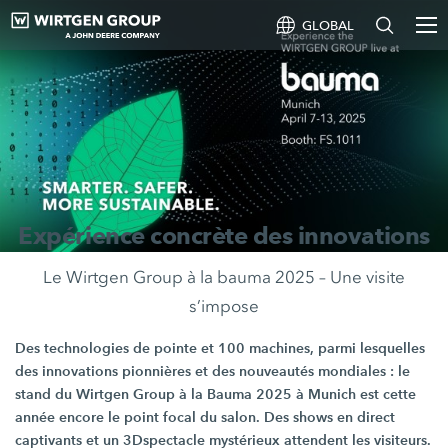
GLOBAL
Expérience concrète des innovations
Le Wirtgen Group à la bauma 2025 – Une visite
s’impose
Des technologies de pointe et
100 machines,
parmi lesquelles
des innovations pionnières et des nouveautés mondiales : le
stand du Wirtgen Group à la
Bauma 2025
à Munich est cette
année encore le point focal du salon. Des shows en direct
captivants et un 3Dspectacle mystérieux attendent les visiteurs.