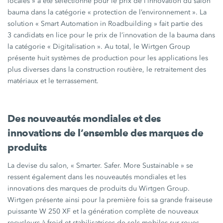
locales » a été sélectionné pour le prix de l’innovation du salon
bauma dans la catégorie
« protection
de
l’environnement »
. La
solution
« Smart
Automation in
Roadbuilding »
fait partie des
3 candidats en lice pour le prix de l’innovation de la bauma dans
la catégorie
« Digitalisation ».
Au total, le
Wirtgen Group
présente huit systèmes de production pour les applications les
plus diverses dans la construction routière, le retraitement des
matériaux et le terrassement.
Des nouveautés mondiales et des
innovations de l’ensemble des marques de
produits
La devise du salon,
« Smarter.
Safer. More
Sustainable »
se
ressent également dans les nouveautés mondiales et les
innovations des marques de produits du
Wirtgen Group
.
Wirtgen présente ainsi pour la première fois sa grande fraiseuse
puissante
W 250 XF
et la génération complète de nouveaux
recycleurs à froid et stabilisatrices de sols mobiles sur roues.