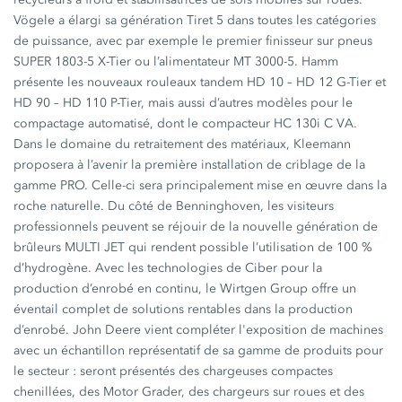
Vögele a élargi sa génération Tiret 5 dans toutes les catégories
de puissance, avec par exemple le premier finisseur sur pneus
SUPER 1803-5 X-Tier
ou l’alimentateur
MT 3000-5
. Hamm
présente les nouveaux rouleaux tandem
HD 10 –
HD 12 G-Tier
et
HD 90 –
HD 110 P-Tier
, mais aussi d’autres modèles pour le
compactage automatisé, dont le compacteur
HC 130i C VA
.
Dans le domaine du retraitement des matériaux, Kleemann
proposera à l’avenir la première installation de criblage de la
gamme PRO. Celle-ci sera principalement mise en œuvre dans la
roche naturelle. Du côté de Benninghoven, les visiteurs
professionnels peuvent se réjouir de la nouvelle génération de
brûleurs
MULTI JET
qui rendent possible l’utilisation de 100 %
d’hydrogène. Avec les technologies de Ciber pour la
production d’enrobé en continu, le
Wirtgen Group
offre un
éventail complet de solutions rentables dans la production
d’enrobé.
John Deere
vient compléter l'exposition de machines
avec un échantillon représentatif de sa gamme de produits pour
le secteur : seront présentés des chargeuses compactes
chenillées, des Motor Grader, des chargeurs sur roues et des