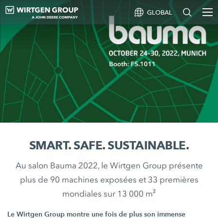
GLOBAL
SMART. SAFE. SUSTAINABLE.
Au salon Bauma 2022, le Wirtgen Group présente
plus de 90 machines exposées et 33 premières
mondiales sur 13 000 m²
Le
Wirtgen Group
montre une fois de plus son immense