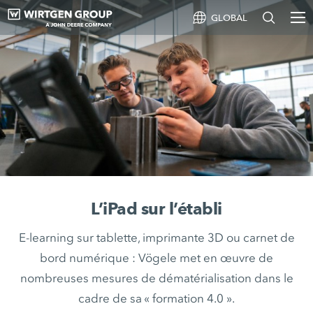
GLOBAL
L’iPad sur l’établi
E-learning sur tablette, imprimante 3D ou carnet de
bord numérique : Vögele met en œuvre de
nombreuses mesures de dématérialisation dans le
cadre de sa « formation 4.0 ».