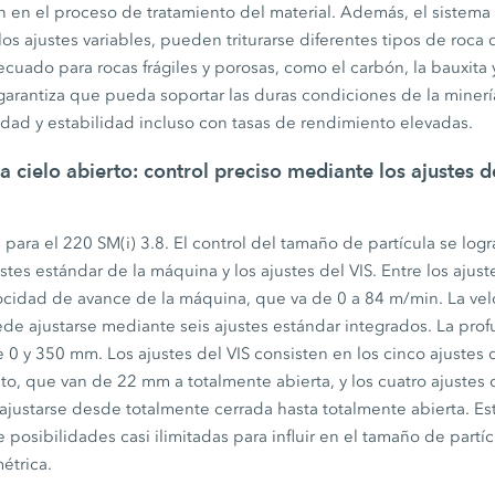
ión en el proceso de tratamiento del material. Además, el siste
os ajustes variables, pueden triturarse diferentes tipos de roca d
uado para rocas frágiles y porosas, como el carbón, la bauxita y 
garantiza que pueda soportar las duras condiciones de la minerí
idad y estabilidad incluso con tasas de rendimiento elevadas.
a cielo abierto: control preciso mediante los ajustes 
e para el 220 SM(i) 3.8. El control del tamaño de partícula se log
stes estándar de la máquina y los ajustes del VIS. Entre los ajust
locidad de avance de la máquina, que va de 0 a 84 m/min. La ve
de ajustarse mediante seis ajustes estándar integrados. La pro
 0 y 350 mm. Los ajustes del VIS consisten en los cinco ajustes 
, que van de 22 mm a totalmente abierta, y los cuatro ajustes d
ajustarse desde totalmente cerrada hasta totalmente abierta. Es
posibilidades casi ilimitadas para influir en el tamaño de partí
étrica.