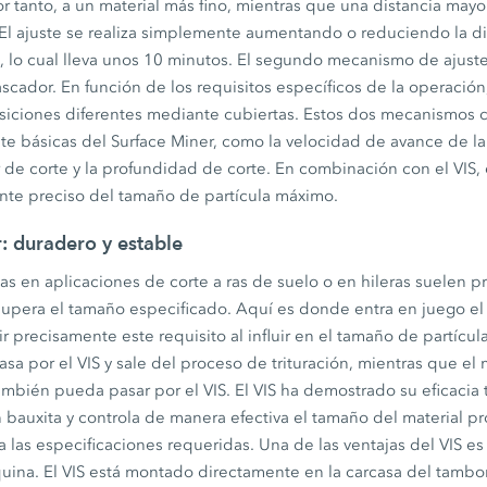
por tanto, a un material más fino, mientras que una distancia mayo
El ajuste se realiza simplemente aumentando o reduciendo la dis
 lo cual lleva unos 10 minutos. El segundo mecanismo de ajuste
 rascador. En función de los requisitos específicos de la operació
osiciones diferentes mediante cubiertas. Estos dos mecanismos
te básicas del Surface Miner, como la velocidad de avance de la
 de corte y la profundidad de corte. En combinación con el VIS,
te preciso del tamaño de partícula máximo.
r: duradero y estable
as en aplicaciones de corte a ras de suelo o en hileras suelen p
upera el tamaño especificado. Aquí es donde entra en juego el V
 precisamente este requisito al influir en el tamaño de partícula
pasa por el VIS y sale del proceso de trituración, mientras que el
también pueda pasar por el VIS. El VIS ha demostrado su eficacia
bauxita y controla de manera efectiva el tamaño del material p
 las especificaciones requeridas. Una de las ventajas del VIS es
uina. El VIS está montado directamente en la carcasa del tambor