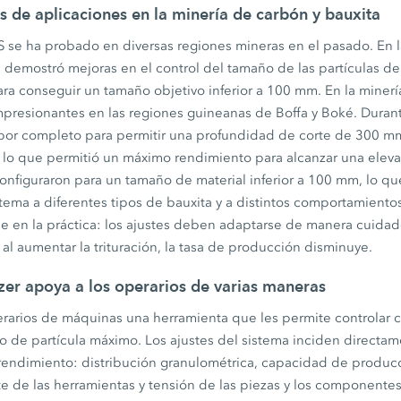
s de aplicaciones en la minería de carbón y bauxita
IS se ha probado en diversas regiones mineras en el pasado. En 
ma demostró mejoras en el control del tamaño de las partículas de
ara conseguir un tamaño objetivo inferior a 100 mm. En la minería
mpresionantes en las regiones guineanas de Boffa y Boké. Durant
ió por completo para permitir una profundidad de corte de 300 m
 lo que permitió un máximo rendimiento para alcanzar una elev
configuraron para un tamaño de material inferior a 100 mm, lo q
tema a diferentes tipos de bauxita y a distintos comportamientos
e en la práctica: los ajustes deben adaptarse de manera cuidad
al aumentar la trituración, la tasa de producción disminuye.
izer apoya a los operarios de varias maneras
perarios de máquinas una herramienta que les permite controlar 
o de partícula máximo. Los ajustes del sistema inciden directam
rendimiento: distribución granulométrica, capacidad de produ
e de las herramientas y tensión de las piezas y los componente