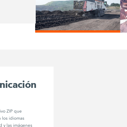
la carcasa del tambor de corte.
/
nicación
ivo ZIP que
 los idiomas
d y las imágenes