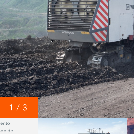
1
/
3
iento
El núcleo del Vario Impact Sizer es u
todo de
rebotamiento dividida montada dire