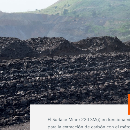
El Surface Miner 220 SM(i) en funcionam
para la extracción de carbón con el mé