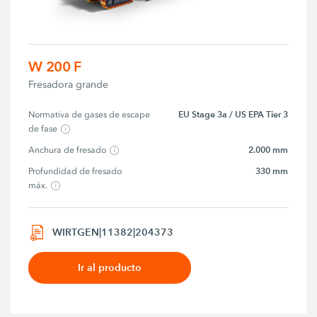
W 200 F
Fresadora grande
EU Stage 3a / US EPA Tier 3
Normativa de gases de escape 
de fase
2.000 mm
Anchura de fresado
330 mm
Profundidad de fresado 
máx.
WIRTGEN|11382|204373
Ir al producto