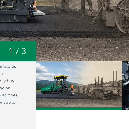
1
/
3
rreteras
Vista de la planta principal de Jose
su
lo que era una humilde herrería se h
, y hoy
en una de las plantas de fabricación 
ración
extendedoras más modernas del mu
oluciones
concepto
/