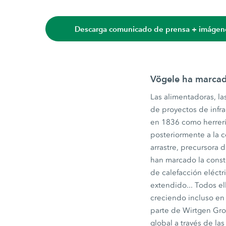
Descarga comunicado de prensa + imágen
Vögele ha marcado
Las alimentadoras, la
de proyectos de infra
en 1836 como herrerí
posteriormente a la c
arrastre, precursora 
han marcado la constr
de calefacción eléctr
extendido... Todos el
creciendo incluso en
parte de Wirtgen Gro
global a través de la