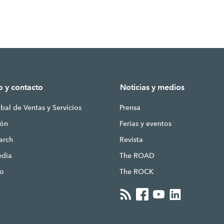
o y contacto
Noticias y medios
bal de Ventas y Servicios
Prensa
ión
Ferias y eventos
earch
Revista
edia
The ROAD
to
The ROCK