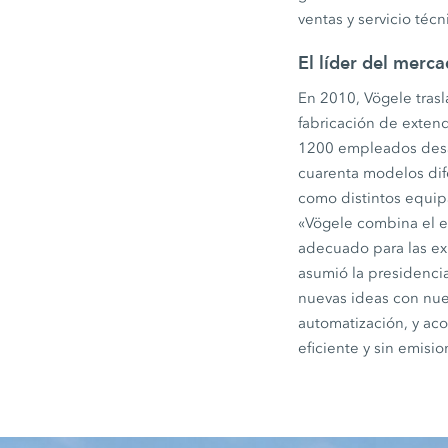
ventas y servicio téc
El líder del merca
En 2010, Vögele tras
fabricación de exte
1200 empleados desar
cuarenta modelos dif
como distintos equip
«Vögele combina el es
adecuado para las ex
asumió la presidenci
nuevas ideas con nues
automatización, y ac
eficiente y sin emisio