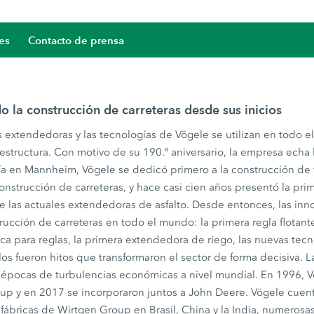
es
Contacto de prensa
 la construcción de carreteras desde sus inicios
s extendedoras y las tecnologías de Vögele se utilizan en todo 
estructura. Con motivo de su 190.º aniversario, la empresa echa l
a en Mannheim, Vögele se dedicó primero a la construcción de v
onstrucción de carreteras, y hace casi cien años presentó la pr
de las actuales extendedoras de asfalto. Desde entonces, las in
ucción de carreteras en todo el mundo: la primera regla flotante
ica para reglas, la primera extendedora de riego, las nuevas te
los fueron hitos que transformaron el sector de forma decisiva. 
 épocas de turbulencias económicas a nivel mundial. En 1996, V
up y en 2017 se incorporaron juntos a John Deere. Vögele cuen
s fábricas de Wirtgen Group en Brasil, China y la India, numeros