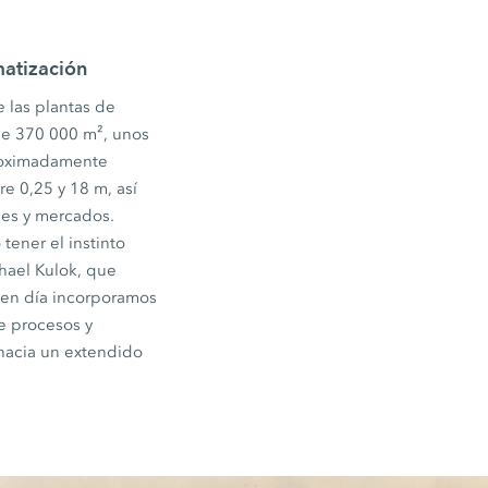
matización
 las plantas de
de 370 000 m², unos
proximadamente
e 0,25 y 18 m, así
nes y mercados.
tener el instinto
hael Kulok, que
 en día incorporamos
e procesos y
hacia un extendido