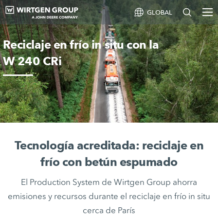
GLOBAL
Reciclaje en frío in situ con la
W 240 CRi
Tecnología acreditada: reciclaje en
frío con betún espumado
El Production System de Wirtgen Group ahorra
emisiones y recursos durante el reciclaje en frío in situ
cerca de París