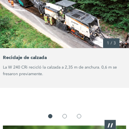
1
/
3
Reciclaje de calzada
La
W 240 CRi
recicló la calzada a
2,35 m
de anchura.
0,6 m
se
fresaron previamente.