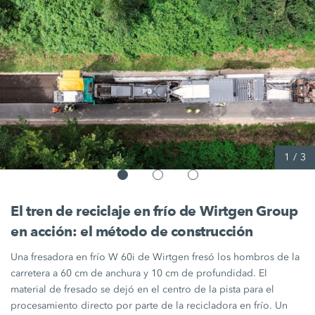
1
/
3
El tren de reciclaje en frío de
Wirtgen Group
en acción: el método de construcción
Una
fresadora en frío W 60i
de Wirtgen fresó los hombros de la
carretera a
60 cm
de anchura y
10 cm
de profundidad. El
material de fresado se dejó en el centro de la pista para el
procesamiento directo por parte de la recicladora en frío. Un