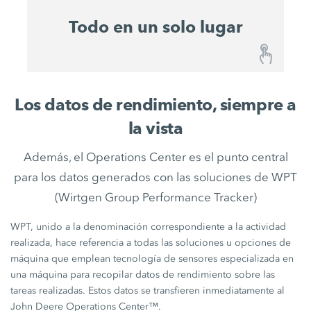
Todo en un solo lugar
Todo en un solo lugar
Los datos de rendimiento, siempre a
Con el John Deere Operations Center™,
la vista
WIRTGEN GROUP crea una ubicación
centralizada para todas las soluciones digitales
Además, el Operations Center es el punto central
actuales y futuras. Esto le proporciona un sistema
para los datos generados con las soluciones de WPT
preparado para el futuro que siempre está a la
(Wirtgen Group Performance Tracker)
vanguardia de la tecnología, le permite
beneficiarse de futuros desarrollos y, por tanto,
WPT, unido a la denominación correspondiente a la actividad
seguir siendo competitivo en su entorno a largo
realizada, hace referencia a todas las soluciones u opciones de
plazo.
máquina que emplean tecnología de sensores especializada en
una máquina para recopilar datos de rendimiento sobre las
tareas realizadas. Estos datos se transfieren inmediatamente al
John Deere Operations Center™.