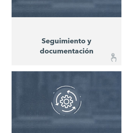
y la productividad. Además, sirven como valores
de referencia para la planificación de proyectos
futuros.
Seguimiento y
documentación
Seguimiento y documentación
El Operations Center™ de John Deere le muestra
la ubicación, incluido el historial de ubicaciones,
de cada máquina y le guía de forma móvil hasta
su máquina en la obra. La documentación
continua de la ubicación y el estado de la
máquina permite un análisis coherente del uso
de máquinas individuales y de proyectos