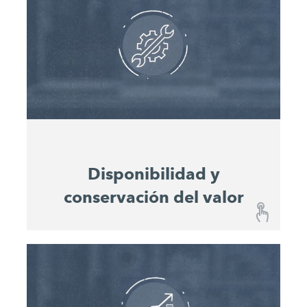
El panel de control fácil de usar le ofrece en todo
momento una visión general de las obras y del
progreso del trabajo sin que tenga que estar
presente. El uso de las máquinas y el consumo
de material de todas las máquinas en la obra se
muestran en una vista general consolidada, lo
que permite una planificación y un cálculo
coherentes de los proyectos.
Disponibilidad y
conservación del valor
Disponibilidad y conservación del valor
Con el John Deere Operations Center™ siempre
estará informado sobre el estado de cada una de