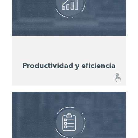
planes de mantenimiento
sus máquinas. Los
integrados
permiten planificar fácilmente los
intervalos de servicio técnico. De este modo,
mejorará la disponibilidad de las máquinas y
mantendrá su valor.
Productividad y eficiencia
Productividad y eficiencia
Mediante el Performance Monitoring, se puede
supervisar continuamente el progreso de la obra
y pronosticar el consumo de material. Los datos
de potencia relevantes ayudan a los
planificadores a optimizar el uso de las máquinas