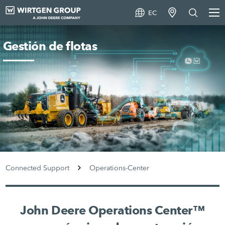
EC
Gestión de flotas
Connected Support
Operations-Center
John Deere Operations Center™