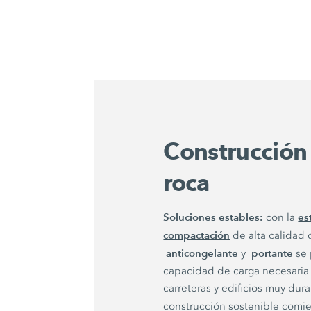
Construcción 
roca
Soluciones estables:
es
con la
compactación
de alta calidad 
anticongelante
portante
y
se 
capacidad de carga necesaria y
carreteras y edificios muy dur
construcción sostenible comi