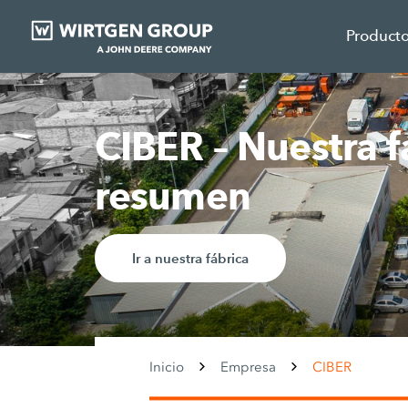
Product
CIBER – Nuestra f
resumen
Ir a nuestra fábrica
Inicio
Empresa
CIBER