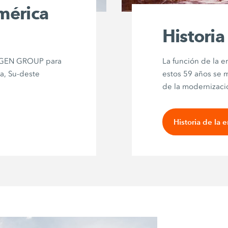
mérica
Historia
RTGEN GROUP para
La función de la e
a, Su-deste
estos 59 años se m
de la modernizació
Historia de la 